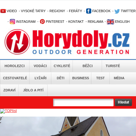
VIDEO
-
VYSOKÉ TATRY
-
REGIONY
-
FERÁTY
-
FACEBOOK
-
TWITTER
-
INSTAGRAM
-
PINTEREST
-
KONTAKT
-
REKLAMA
-
ENGLISH
HOROLEZCI
VODÁCI
CYKLISTÉ
BĚŽCI
TURISTÉ
CESTOVATELÉ
LYŽAŘI
DĚTI
BUSINESS
TEST
MÉDIA
ZDRAVÍ
JÍDLO A PITÍ