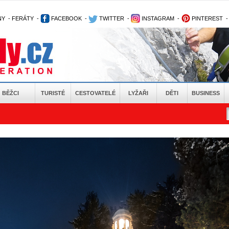
NY
-
FERÁTY
-
FACEBOOK
-
TWITTER
-
INSTAGRAM
-
PINTEREST
BĚŽCI
TURISTÉ
CESTOVATELÉ
LYŽAŘI
DĚTI
BUSINESS