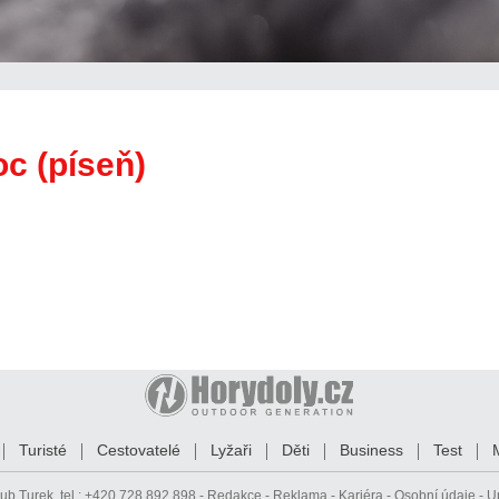
oc (píseň)
Turisté
Cestovatelé
Lyžaři
Děti
Business
Test
ub Turek
, tel.: +420 728 892 898 -
Redakce
-
Reklama
-
Kariéra
-
Osobní údaje
-
U