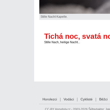
Stille Nacht Kapelle.
Tichá noc, svatá n
Stille Nach, heilige Nacht...
Horolezci
Vodáci
Cyklisté
Běžci
CC-BY
Horydoly.cz - 2003-2026 Šéfredaktor:
Jak