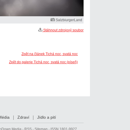
SalzbiurgerLand
Stáhnout zdrojový soubor
Zpět na článek Tichá noc, svatá noc
Zpět do galerie Tichá noc, svatá noc (píseň)
Média
Zdraví
Jídlo a pití
pDown Media
-
RSS
-
Sitemap
- ISSN 1801-9927