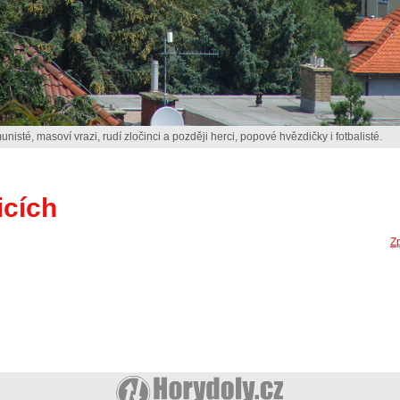
nisté, masoví vrazi, rudí zločinci a později herci, popové hvězdičky i fotbalisté.
icích
Z