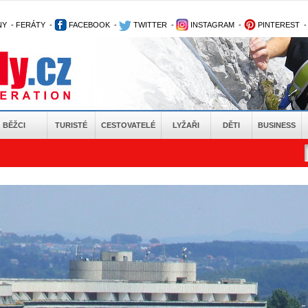
NY
-
FERÁTY
-
FACEBOOK
-
TWITTER
-
INSTAGRAM
-
PINTEREST
BĚŽCI
TURISTÉ
CESTOVATELÉ
LYŽAŘI
DĚTI
BUSINESS