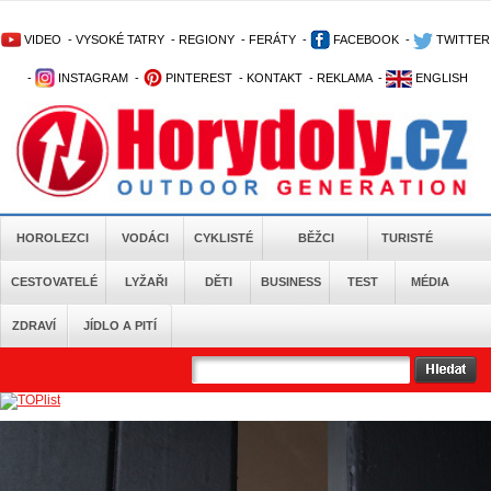
VIDEO
-
VYSOKÉ TATRY
-
REGIONY
-
FERÁTY
-
FACEBOOK
-
TWITTER
-
INSTAGRAM
-
PINTEREST
-
KONTAKT
-
REKLAMA
-
ENGLISH
HOROLEZCI
VODÁCI
CYKLISTÉ
BĚŽCI
TURISTÉ
CESTOVATELÉ
LYŽAŘI
DĚTI
BUSINESS
TEST
MÉDIA
ZDRAVÍ
JÍDLO A PITÍ