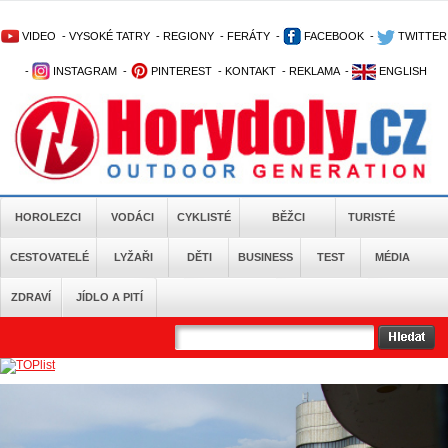
VIDEO
-
VYSOKÉ TATRY
-
REGIONY
-
FERÁTY
-
FACEBOOK
-
TWITTER
-
INSTAGRAM
-
PINTEREST
-
KONTAKT
-
REKLAMA
-
ENGLISH
HOROLEZCI
VODÁCI
CYKLISTÉ
BĚŽCI
TURISTÉ
CESTOVATELÉ
LYŽAŘI
DĚTI
BUSINESS
TEST
MÉDIA
ZDRAVÍ
JÍDLO A PITÍ