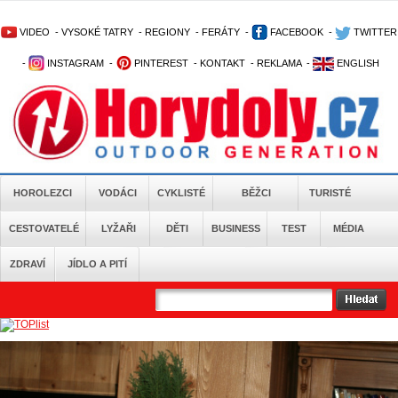
VIDEO
-
VYSOKÉ TATRY
-
REGIONY
-
FERÁTY
-
FACEBOOK
-
TWITTER
-
INSTAGRAM
-
PINTEREST
-
KONTAKT
-
REKLAMA
-
ENGLISH
HOROLEZCI
VODÁCI
CYKLISTÉ
BĚŽCI
TURISTÉ
CESTOVATELÉ
LYŽAŘI
DĚTI
BUSINESS
TEST
MÉDIA
ZDRAVÍ
JÍDLO A PITÍ