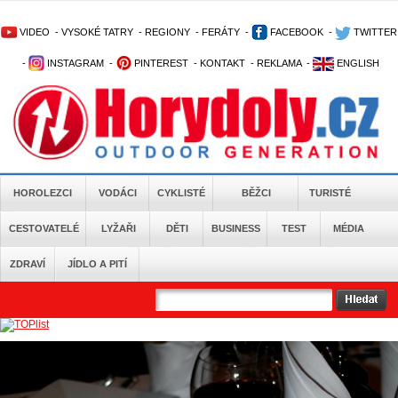
VIDEO
-
VYSOKÉ TATRY
-
REGIONY
-
FERÁTY
-
FACEBOOK
-
TWITTER
-
INSTAGRAM
-
PINTEREST
-
KONTAKT
-
REKLAMA
-
ENGLISH
HOROLEZCI
VODÁCI
CYKLISTÉ
BĚŽCI
TURISTÉ
CESTOVATELÉ
LYŽAŘI
DĚTI
BUSINESS
TEST
MÉDIA
ZDRAVÍ
JÍDLO A PITÍ