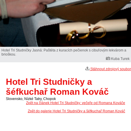
Hotel Tri Studničky Jasná: Paštéta z kuracích pečienok s cibuľovým lekvárom a
brioškou.
Kuba Turek
Stáhnout zdrojový soubor
Hotel Tri Studničky a
šéfkuchař Roman Kováč
Slovensko, Nízké Tatry, Chopok
Zpět na článek Hotel Tri Studničky: večeře od Romana Kováče
Zpět do galerie Hotel Tri Studničky a šéfkuchař Roman Kováč