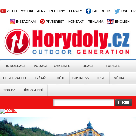
VIDEO
-
VYSOKÉ TATRY
-
REGIONY
-
FERÁTY
-
FACEBOOK
-
TWITTER
-
INSTAGRAM
-
PINTEREST
-
KONTAKT
-
REKLAMA
-
ENGLISH
HOROLEZCI
VODÁCI
CYKLISTÉ
BĚŽCI
TURISTÉ
CESTOVATELÉ
LYŽAŘI
DĚTI
BUSINESS
TEST
MÉDIA
ZDRAVÍ
JÍDLO A PITÍ