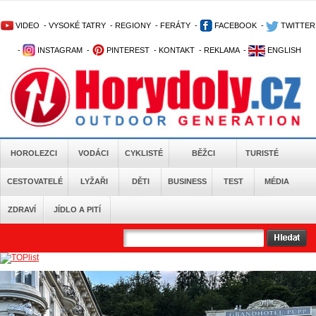
VIDEO
-
VYSOKÉ TATRY
-
REGIONY
-
FERÁTY
-
FACEBOOK
-
TWITTER
-
INSTAGRAM
-
PINTEREST
-
KONTAKT
-
REKLAMA
-
ENGLISH
HOROLEZCI
VODÁCI
CYKLISTÉ
BĚŽCI
TURISTÉ
CESTOVATELÉ
LYŽAŘI
DĚTI
BUSINESS
TEST
MÉDIA
ZDRAVÍ
JÍDLO A PITÍ