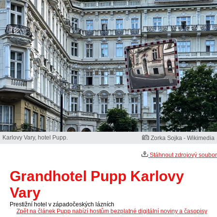
Karlovy Vary, hotel Pupp.
Zorka Sojka - Wikimedia
Stáhnout zdrojový soubor
Grandhotel Pupp Karlovy
Vary
Prestižní hotel v západočeských lázních
Zpět na článek Pupp nabízí hostům bezplatné digitální noviny a časopisy