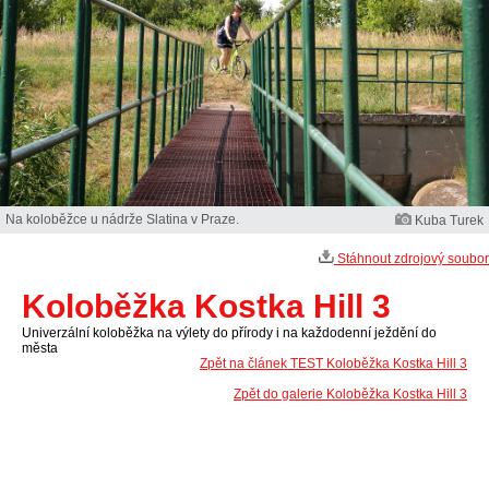
Na koloběžce u nádrže Slatina v Praze.
Kuba Turek
Stáhnout zdrojový soubor
Koloběžka Kostka Hill 3
Univerzální koloběžka na výlety do přírody i na každodenní ježdění do
města
Zpět na článek TEST Koloběžka Kostka Hill 3
Zpět do galerie Koloběžka Kostka Hill 3