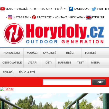
VIDEO
-
VYSOKÉ TATRY
-
REGIONY
-
FERÁTY
-
FACEBOOK
-
TWITTER
-
INSTAGRAM
-
PINTEREST
-
KONTAKT
-
REKLAMA
-
ENGLISH
HOROLEZCI
VODÁCI
CYKLISTÉ
BĚŽCI
TURISTÉ
CESTOVATELÉ
LYŽAŘI
DĚTI
BUSINESS
TEST
MÉDIA
ZDRAVÍ
JÍDLO A PITÍ