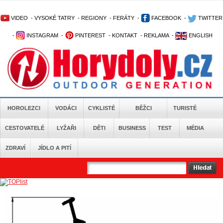
VIDEO
-
VYSOKÉ TATRY
-
REGIONY
-
FERÁTY
-
FACEBOOK
-
TWITTER
-
INSTAGRAM
-
PINTEREST
-
KONTAKT
-
REKLAMA
-
ENGLISH
HOROLEZCI
VODÁCI
CYKLISTÉ
BĚŽCI
TURISTÉ
CESTOVATELÉ
LYŽAŘI
DĚTI
BUSINESS
TEST
MÉDIA
ZDRAVÍ
JÍDLO A PITÍ