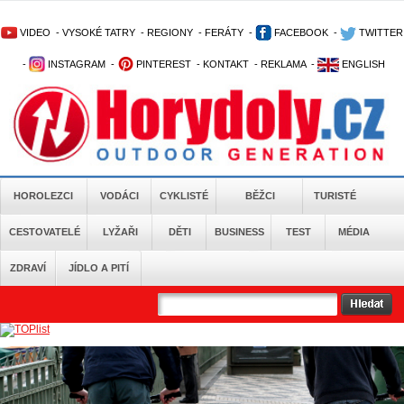
VIDEO
-
VYSOKÉ TATRY
-
REGIONY
-
FERÁTY
-
FACEBOOK
-
TWITTER
-
INSTAGRAM
-
PINTEREST
-
KONTAKT
-
REKLAMA
-
ENGLISH
HOROLEZCI
VODÁCI
CYKLISTÉ
BĚŽCI
TURISTÉ
CESTOVATELÉ
LYŽAŘI
DĚTI
BUSINESS
TEST
MÉDIA
ZDRAVÍ
JÍDLO A PITÍ