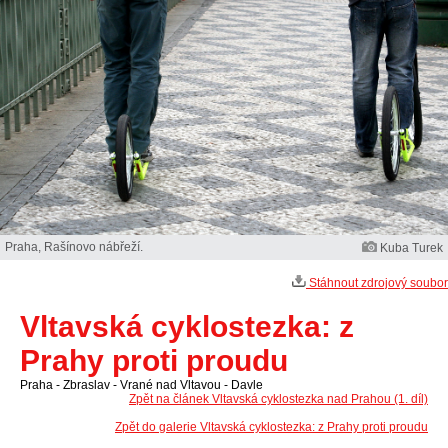
Praha, Rašínovo nábřeží.
Kuba Turek
Stáhnout zdrojový soubor
Vltavská cyklostezka: z
Prahy proti proudu
Praha - Zbraslav - Vrané nad Vltavou - Davle
Zpět na článek Vltavská cyklostezka nad Prahou (1. díl)
Zpět do galerie Vltavská cyklostezka: z Prahy proti proudu