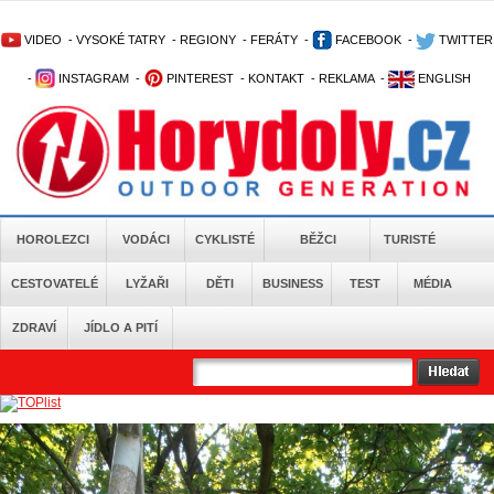
VIDEO
-
VYSOKÉ TATRY
-
REGIONY
-
FERÁTY
-
FACEBOOK
-
TWITTER
-
INSTAGRAM
-
PINTEREST
-
KONTAKT
-
REKLAMA
-
ENGLISH
HOROLEZCI
VODÁCI
CYKLISTÉ
BĚŽCI
TURISTÉ
CESTOVATELÉ
LYŽAŘI
DĚTI
BUSINESS
TEST
MÉDIA
ZDRAVÍ
JÍDLO A PITÍ