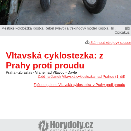
Městské koloběžka Kostka Rebel (vlevo) a trekingový model Kostka Hill.
Opicakuz
Stáhnout zdrojový soubor
Vltavská cyklostezka: z
Prahy proti proudu
Praha - Zbraslav - Vrané nad Vltavou - Davle
Zpět na článek Vltavská cyklostezka nad Prahou (1. díl)
Zpět do galerie Vltavská cyklostezka: z Prahy proti proudu