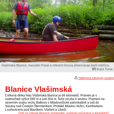
Vlašimská Blanice, manažer Pavel a referent Honza překonávají další mělčinu.
Kuba Turek
Stáhnout zdrojový soubor
Blanice Vlašimská
Celková délka řeky Vlašimská Blanice je 66 kilometrů. Pramen je v
nadmořské výšce 695 m a ústí 304 m. Teče od jihu k severu. Pramení na
severním svahu vrchu Batkovy v Mladovožické pahorkatině a ústí do
Sázavy nad Českým Šternberkem. Protáké Mladou Vožicí, Kamberkem,
Louňovicemi pod Blaníkem, Vlašimí a Libeží.
Zpět na článek Blanice Vlašimská: vodácký průvodce a kilometráž