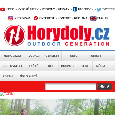
VIDEO
-
VYSOKÉ TATRY
-
REGIONY
-
FERÁTY
-
FACEBOOK
-
TWITTER
-
INSTAGRAM
-
PINTEREST
-
KONTAKT
-
REKLAMA
-
ENGLISH
HOROLEZCI
VODÁCI
CYKLISTÉ
BĚŽCI
TURISTÉ
CESTOVATELÉ
LYŽAŘI
DĚTI
BUSINESS
TEST
MÉDIA
ZDRAVÍ
JÍDLO A PITÍ