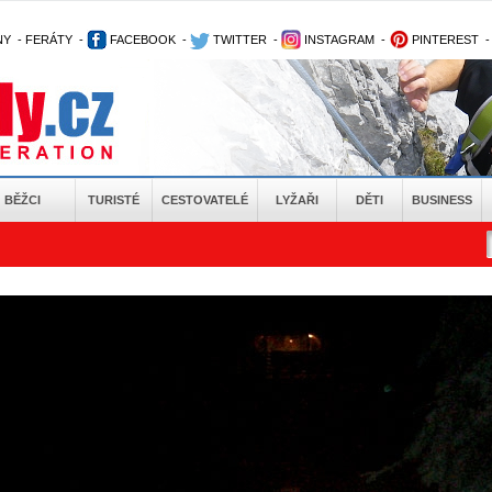
NY
-
FERÁTY
-
FACEBOOK
-
TWITTER
-
INSTAGRAM
-
PINTEREST
BĚŽCI
TURISTÉ
CESTOVATELÉ
LYŽAŘI
DĚTI
BUSINESS