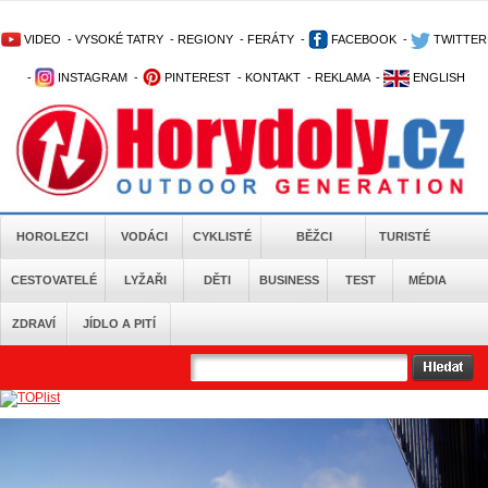
VIDEO
-
VYSOKÉ TATRY
-
REGIONY
-
FERÁTY
-
FACEBOOK
-
TWITTER
-
INSTAGRAM
-
PINTEREST
-
KONTAKT
-
REKLAMA
-
ENGLISH
HOROLEZCI
VODÁCI
CYKLISTÉ
BĚŽCI
TURISTÉ
CESTOVATELÉ
LYŽAŘI
DĚTI
BUSINESS
TEST
MÉDIA
ZDRAVÍ
JÍDLO A PITÍ