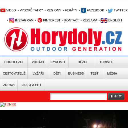
VIDEO
-
VYSOKÉ TATRY
-
REGIONY
-
FERÁTY
-
FACEBOOK
-
TWITTER
-
INSTAGRAM
-
PINTEREST
-
KONTAKT
-
REKLAMA
-
ENGLISH
HOROLEZCI
VODÁCI
CYKLISTÉ
BĚŽCI
TURISTÉ
CESTOVATELÉ
LYŽAŘI
DĚTI
BUSINESS
TEST
MÉDIA
ZDRAVÍ
JÍDLO A PITÍ