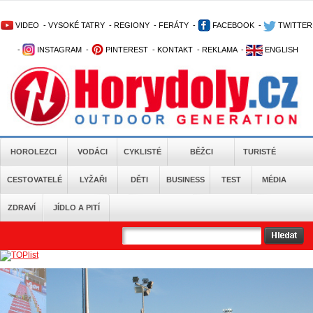
VIDEO
-
VYSOKÉ TATRY
-
REGIONY
-
FERÁTY
-
FACEBOOK
-
TWITTER
-
INSTAGRAM
-
PINTEREST
-
KONTAKT
-
REKLAMA
-
ENGLISH
HOROLEZCI
VODÁCI
CYKLISTÉ
BĚŽCI
TURISTÉ
CESTOVATELÉ
LYŽAŘI
DĚTI
BUSINESS
TEST
MÉDIA
ZDRAVÍ
JÍDLO A PITÍ