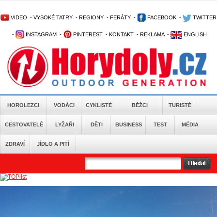
VIDEO
-
VYSOKÉ TATRY
-
REGIONY
-
FERÁTY
-
FACEBOOK
-
TWITTER
-
INSTAGRAM
-
PINTEREST
-
KONTAKT
-
REKLAMA
-
ENGLISH
HOROLEZCI
VODÁCI
CYKLISTÉ
BĚŽCI
TURISTÉ
CESTOVATELÉ
LYŽAŘI
DĚTI
BUSINESS
TEST
MÉDIA
ZDRAVÍ
JÍDLO A PITÍ