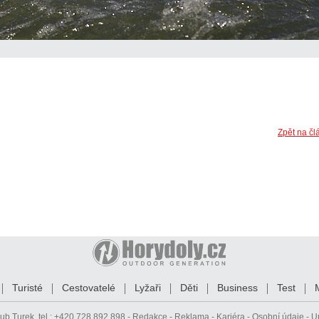
Zpět na čl
Turisté
Cestovatelé
Lyžaři
Děti
Business
Test
ub Turek
, tel.: +420 728 892 898 -
Redakce
-
Reklama
-
Kariéra
-
Osobní údaje
-
U