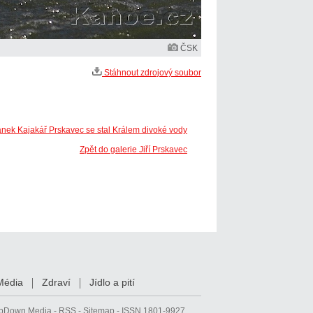
ČSK
Stáhnout zdrojový soubor
ánek Kajakář Prskavec se stal Králem divoké vody
Zpět do galerie Jiří Prskavec
Média
Zdraví
Jídlo a pití
pDown Media
-
RSS
-
Sitemap
- ISSN 1801-9927