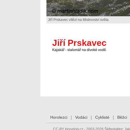
Jiří Prskavec vítězí na Mistrovství světa.
Jiří Prskavec
Kajakář - slalomář na divoké vodě.
Horolezci
Vodáci
Cyklisté
Běžci
CC-BY
Horydoly.cz - 2003-2026 Šéfredaktor:
Jak