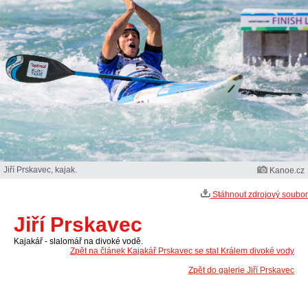
Jiří Prskavec, kajak.
Kanoe.cz
Stáhnout zdrojový soubor
Jiří Prskavec
Kajakář - slalomář na divoké vodě.
Zpět na článek Kajakář Prskavec se stal Králem divoké vody
Zpět do galerie Jiří Prskavec