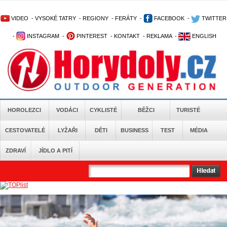
VIDEO
-
VYSOKÉ TATRY
-
REGIONY
-
FERÁTY
-
FACEBOOK
-
TWITTER
-
INSTAGRAM
-
PINTEREST
-
KONTAKT
-
REKLAMA
-
ENGLISH
HOROLEZCI
VODÁCI
CYKLISTÉ
BĚŽCI
TURISTÉ
CESTOVATELÉ
LYŽAŘI
DĚTI
BUSINESS
TEST
MÉDIA
ZDRAVÍ
JÍDLO A PITÍ