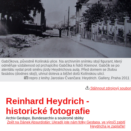
Gabčíkova, původně Kolínská ulice. Na archivním snímku stojí figurant, který
odměřuje vzdálenost od prchajícího Gabčíka k řidiči Kleinovi. Gabčík se po
atentátu vydal proti směru jízdy Heydrichova auta. Před domem se žlutou
fasádou (dodnes stojí), uhnul doleva a běžel dolů Kolínskou ulicí.
repro z knihy Jaroslav Čvančara: Heydrich. Gallery, Praha 2011
Stáhnout zdrojový soubor
Reinhard Heydrich -
historické fotografie
Archiv Gestapo, Bundesarchiv a soukromé sbírky
Zpět na článek Absurdistán: Ukradli jste nám fotky Gestapa, ve výročí zabití
Heydricha je zaplaťte!