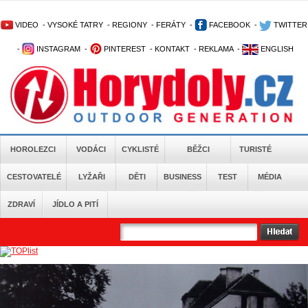
VIDEO
-
VYSOKÉ TATRY
-
REGIONY
-
FERÁTY
-
FACEBOOK
-
TWITTER
-
INSTAGRAM
-
PINTEREST
-
KONTAKT
-
REKLAMA
-
ENGLISH
HOROLEZCI
VODÁCI
CYKLISTÉ
BĚŽCI
TURISTÉ
CESTOVATELÉ
LYŽAŘI
DĚTI
BUSINESS
TEST
MÉDIA
ZDRAVÍ
JÍDLO A PITÍ