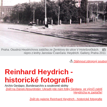
Praha. Osudná Heydrichova zatáčka ze Zenklovy do ulice V Holešovičkách.
repro z knihy Jaroslav Čvančara: Heydrich. Gallery, Praha 2011
Stáhnout zdrojový soubor
Reinhard Heydrich -
historické fotografie
Archiv Gestapo, Bundesarchiv a soukromé sbírky
Zpět na článek Absurdistán: Ukradli jste nám fotky Gestapa, ve výročí zabití
Heydricha je zaplaťte!
Zpět do galerie Reinhard Heydrich - historické fotografie