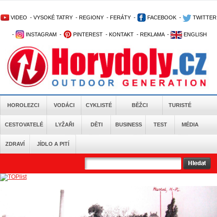
VIDEO
-
VYSOKÉ TATRY
-
REGIONY
-
FERÁTY
-
FACEBOOK
-
TWITTER
-
INSTAGRAM
-
PINTEREST
-
KONTAKT
-
REKLAMA
-
ENGLISH
HOROLEZCI
VODÁCI
CYKLISTÉ
BĚŽCI
TURISTÉ
CESTOVATELÉ
LYŽAŘI
DĚTI
BUSINESS
TEST
MÉDIA
ZDRAVÍ
JÍDLO A PITÍ