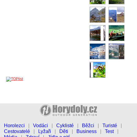
Horolezci
Vodáci
Cyklisté
Běžci
Turisté
Cestovatelé
Lyžaři
Děti
Business
Test