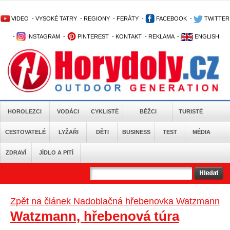
VIDEO
-
VYSOKÉ TATRY
-
REGIONY
-
FERÁTY
-
FACEBOOK
-
TWITTER
-
INSTAGRAM
-
PINTEREST
-
KONTAKT
-
REKLAMA
-
ENGLISH
HOROLEZCI
VODÁCI
CYKLISTÉ
BĚŽCI
TURISTÉ
CESTOVATELÉ
LYŽAŘI
DĚTI
BUSINESS
TEST
MÉDIA
ZDRAVÍ
JÍDLO A PITÍ
Zpět na článek Nadoblačná hřebenovka Watzmann
Watzmann, hřebenová túra