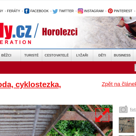
NY
-
FERÁTY
-
FACEBOOK
-
TWITTER
-
INSTAGRAM
-
PINTEREST
BĚŽCI
TURISTÉ
CESTOVATELÉ
LYŽAŘI
DĚTI
BUSINESS
oda, cyklostezka,
Zpět na článe
fo