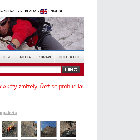
-
KONTAKT
-
REKLAMA
-
ENGLISH
TEST
MÉDIA
ZDRAVÍ
JÍDLO A PITÍ
k Akáty zmizely. Řež se probudila!
togalerie