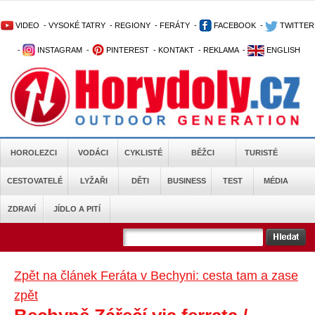
VIDEO
-
VYSOKÉ TATRY
-
REGIONY
-
FERÁTY
-
FACEBOOK
-
TWITTER
-
INSTAGRAM
-
PINTEREST
-
KONTAKT
-
REKLAMA
-
ENGLISH
HOROLEZCI
VODÁCI
CYKLISTÉ
BĚŽCI
TURISTÉ
CESTOVATELÉ
LYŽAŘI
DĚTI
BUSINESS
TEST
MÉDIA
ZDRAVÍ
JÍDLO A PITÍ
Zpět na článek Feráta v Bechyni: cesta tam a zase
zpět