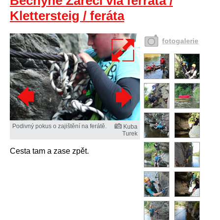
Bechyně Zářečí via ferrata /
Klettersteig / feráta
fotogalerie
Podivný pokus o zajištění na ferátě.
Kuba
Turek
Cesta tam a zase zpět.