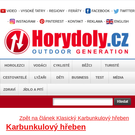
VIDEO
-
VYSOKÉ TATRY
-
REGIONY
-
FERÁTY
-
FACEBOOK
-
TWITTER
-
INSTAGRAM
-
PINTEREST
-
KONTAKT
-
REKLAMA
-
ENGLISH
HOROLEZCI
VODÁCI
CYKLISTÉ
BĚŽCI
TURISTÉ
CESTOVATELÉ
LYŽAŘI
DĚTI
BUSINESS
TEST
MÉDIA
ZDRAVÍ
JÍDLO A PITÍ
Zpět na článek Klasický Karbunkulový hřeben
Karbunkulový hřeben