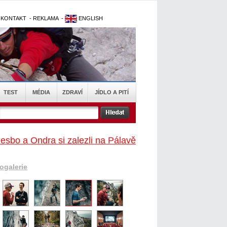
-
KONTAKT
-
REKLAMA
-
ENGLISH
TEST
MÉDIA
ZDRAVÍ
JÍDLO A PITÍ
esbo a Ondra si zalezli na Pálavě
togalerie