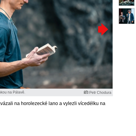
nkou na Pálavě.
Petr Chodura
vázali na horolezecké lano a vylezli vícedélku na