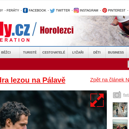
NY
-
FERÁTY
-
FACEBOOK
-
TWITTER
-
INSTAGRAM
-
PINTEREST
BĚŽCI
TURISTÉ
CESTOVATELÉ
LYŽAŘI
DĚTI
BUSINESS
a lezou na Pálavě
Zpět na článek N
fo