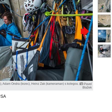
ič), Adam Ondra (lezec), Heinz Zak (kameraman) s kolegou.
Pavel
Blažek
 USA