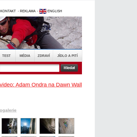
-
KONTAKT
-
REKLAMA
-
ENGLISH
TEST
MÉDIA
ZDRAVÍ
JÍDLO A PITÍ
 a video: Adam Ondra na Dawn Wall
togalerie