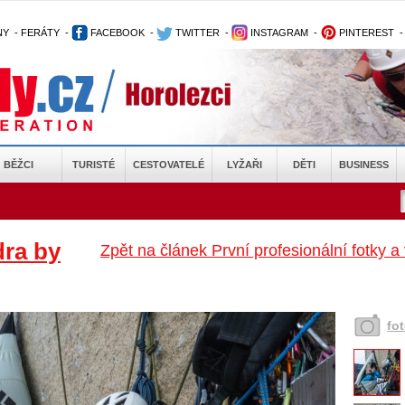
NY
-
FERÁTY
-
FACEBOOK
-
TWITTER
-
INSTAGRAM
-
PINTEREST
BĚŽCI
TURISTÉ
CESTOVATELÉ
LYŽAŘI
DĚTI
BUSINESS
ra by
Zpět na článek První profesionální fotky
fo