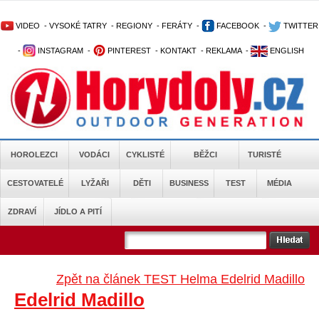
VIDEO
-
VYSOKÉ TATRY
-
REGIONY
-
FERÁTY
-
FACEBOOK
-
TWITTER
-
INSTAGRAM
-
PINTEREST
-
KONTAKT
-
REKLAMA
-
ENGLISH
HOROLEZCI
VODÁCI
CYKLISTÉ
BĚŽCI
TURISTÉ
CESTOVATELÉ
LYŽAŘI
DĚTI
BUSINESS
TEST
MÉDIA
ZDRAVÍ
JÍDLO A PITÍ
Zpět na článek TEST Helma Edelrid Madillo
Edelrid Madillo