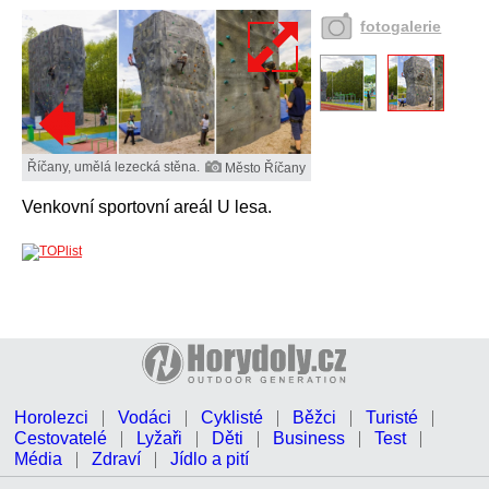
fotogalerie
Říčany, umělá lezecká stěna.
Město Říčany
Venkovní sportovní areál U lesa.
Horolezci
Vodáci
Cyklisté
Běžci
Turisté
Cestovatelé
Lyžaři
Děti
Business
Test
Média
Zdraví
Jídlo a pití