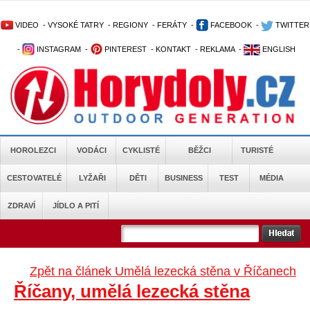
VIDEO
-
VYSOKÉ TATRY
-
REGIONY
-
FERÁTY
-
FACEBOOK
-
TWITTER
-
INSTAGRAM
-
PINTEREST
-
KONTAKT
-
REKLAMA
-
ENGLISH
HOROLEZCI
VODÁCI
CYKLISTÉ
BĚŽCI
TURISTÉ
CESTOVATELÉ
LYŽAŘI
DĚTI
BUSINESS
TEST
MÉDIA
ZDRAVÍ
JÍDLO A PITÍ
Zpět na článek Umělá lezecká stěna v Říčanech
Říčany, umělá lezecká stěna