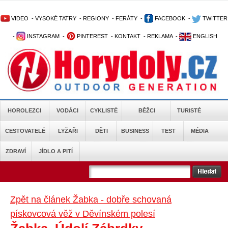
VIDEO
-
VYSOKÉ TATRY
-
REGIONY
-
FERÁTY
-
FACEBOOK
-
TWITTER
-
INSTAGRAM
-
PINTEREST
-
KONTAKT
-
REKLAMA
-
ENGLISH
HOROLEZCI
VODÁCI
CYKLISTÉ
BĚŽCI
TURISTÉ
CESTOVATELÉ
LYŽAŘI
DĚTI
BUSINESS
TEST
MÉDIA
ZDRAVÍ
JÍDLO A PITÍ
Zpět na článek Žabka - dobře schovaná
pískovcová věž v Děvínském polesí