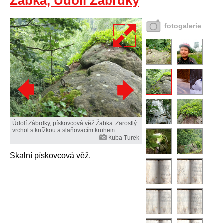
Žabka, Údolí Zábrdky
fotogalerie
Údolí Zábrdky, pískovcová věž Žabka. Zarostlý
vrchol s knížkou a slaňovacím kruhem.
Kuba Turek
Skalní pískovcová věž.