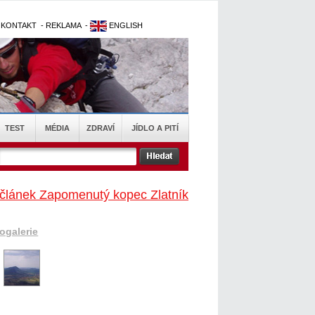
-
KONTAKT
-
REKLAMA
-
ENGLISH
TEST
MÉDIA
ZDRAVÍ
JÍDLO A PITÍ
 článek Zapomenutý kopec Zlatník
togalerie