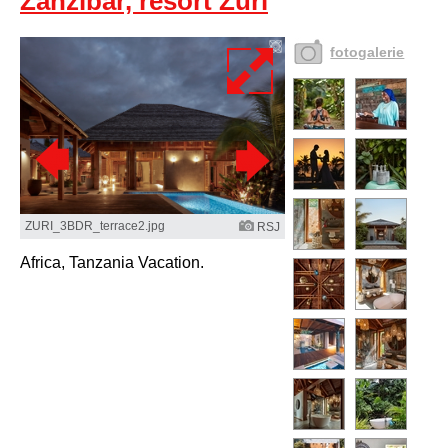
Zanzibar, resort Zuri
fotogalerie
ZURI_3BDR_terrace2.jpg
RSJ
Africa, Tanzania Vacation.