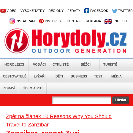
VIDEO
-
VYSOKÉ TATRY
-
REGIONY
-
FERÁTY
-
FACEBOOK
-
TWITTER
-
INSTAGRAM
-
PINTEREST
-
KONTAKT
-
REKLAMA
-
ENGLISH
HOROLEZCI
VODÁCI
CYKLISTÉ
BĚŽCI
TURISTÉ
CESTOVATELÉ
LYŽAŘI
DĚTI
BUSINESS
TEST
MÉDIA
ZDRAVÍ
JÍDLO A PITÍ
Zpět na článek 10 Reasons Why You Should
Travel to Zanzibar