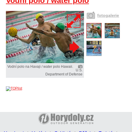
Vodní polo / water polo
fotogalerie
Vodní polo na Havaji / water polo Hawaii.
U.S.
Department of Defense