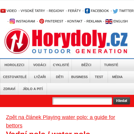
VIDEO
-
VYSOKÉ TATRY
-
REGIONY
-
FERÁTY
-
FACEBOOK
-
TWITTER
-
INSTAGRAM
-
PINTEREST
-
KONTAKT
-
REKLAMA
-
ENGLISH
HOROLEZCI
VODÁCI
CYKLISTÉ
BĚŽCI
TURISTÉ
CESTOVATELÉ
LYŽAŘI
DĚTI
BUSINESS
TEST
MÉDIA
ZDRAVÍ
JÍDLO A PITÍ
Zpět na článek Playing water polo: a guide for
bettors