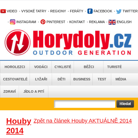
VIDEO
-
VYSOKÉ TATRY
-
REGIONY
-
FERÁTY
-
FACEBOOK
-
TWITTER
-
INSTAGRAM
-
PINTEREST
-
KONTAKT
-
REKLAMA
-
ENGLISH
HOROLEZCI
VODÁCI
CYKLISTÉ
BĚŽCI
TURISTÉ
CESTOVATELÉ
LYŽAŘI
DĚTI
BUSINESS
TEST
MÉDIA
ZDRAVÍ
JÍDLO A PITÍ
Houby
Zpět na článek Houby AKTUÁLNĚ 2014
2014