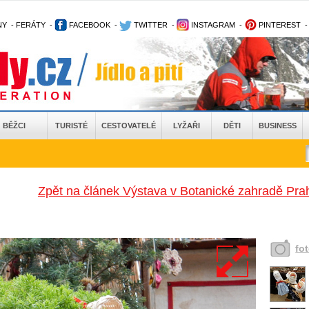
NY
-
FERÁTY
-
FACEBOOK
-
TWITTER
-
INSTAGRAM
-
PINTEREST
BĚŽCI
TURISTÉ
CESTOVATELÉ
LYŽAŘI
DĚTI
BUSINESS
Zpět na článek Výstava v Botanické zahradě Pra
fo