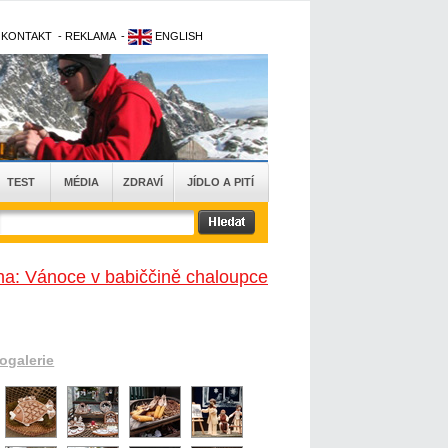
-
KONTAKT
-
REKLAMA
-
ENGLISH
TEST
MÉDIA
ZDRAVÍ
JÍDLO A PITÍ
ha: Vánoce v babiččině chaloupce
togalerie