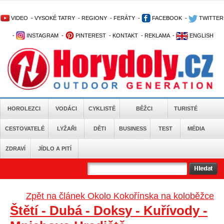
VIDEO
-
VYSOKÉ TATRY
-
REGIONY
-
FERÁTY
-
FACEBOOK
-
TWITTER
-
INSTAGRAM
-
PINTEREST
-
KONTAKT
-
REKLAMA
-
ENGLISH
HOROLEZCI
VODÁCI
CYKLISTÉ
BĚŽCI
TURISTÉ
CESTOVATELÉ
LYŽAŘI
DĚTI
BUSINESS
TEST
MÉDIA
ZDRAVÍ
JÍDLO A PITÍ
Zpět na článek Okolo Kokořínska na koloběžce
Štětí - Dubá - Doksy - Kuřívody -