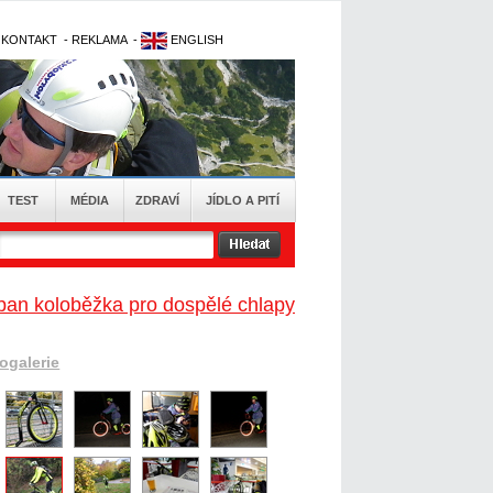
-
KONTAKT
-
REKLAMA
-
ENGLISH
TEST
MÉDIA
ZDRAVÍ
JÍDLO A PITÍ
ban koloběžka pro dospělé chlapy
togalerie