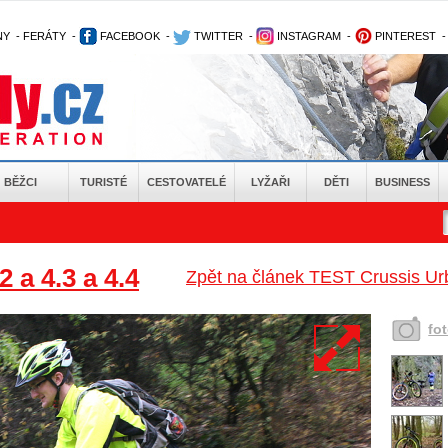
NY
-
FERÁTY
-
FACEBOOK
-
TWITTER
-
INSTAGRAM
-
PINTEREST
BĚŽCI
TURISTÉ
CESTOVATELÉ
LYŽAŘI
DĚTI
BUSINESS
 a 4.3 a 4.4
Zpět na článek TEST Crussis Ur
fo