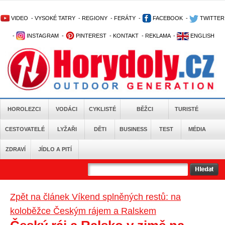
VIDEO
-
VYSOKÉ TATRY
-
REGIONY
-
FERÁTY
-
FACEBOOK
-
TWITTER
-
INSTAGRAM
-
PINTEREST
-
KONTAKT
-
REKLAMA
-
ENGLISH
HOROLEZCI
VODÁCI
CYKLISTÉ
BĚŽCI
TURISTÉ
CESTOVATELÉ
LYŽAŘI
DĚTI
BUSINESS
TEST
MÉDIA
ZDRAVÍ
JÍDLO A PITÍ
Zpět na článek Víkend splněných restů: na
koloběžce Českým rájem a Ralskem