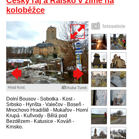
Český ráj a Ralsko v zimě na
koloběžce
fotogalerie
Hrad Kost.
Kuba Turek
Dolní Bousov - Sobotka - Kost -
Srbsko - Hynšta - Valečov - Boseň -
Mnochovo Hradiště - Mukařov - Horní
Krupá - Kuřivody - Bělá pod
Bezdězem - Katusice - Kováň -
Krnsko.