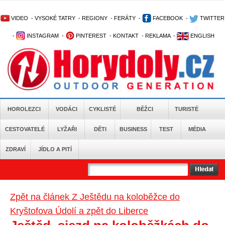
VIDEO
-
VYSOKÉ TATRY
-
REGIONY
-
FERÁTY
-
FACEBOOK
-
TWITTER
-
INSTAGRAM
-
PINTEREST
-
KONTAKT
-
REKLAMA
-
ENGLISH
HOROLEZCI
VODÁCI
CYKLISTÉ
BĚŽCI
TURISTÉ
CESTOVATELÉ
LYŽAŘI
DĚTI
BUSINESS
TEST
MÉDIA
ZDRAVÍ
JÍDLO A PITÍ
Zpět na článek Z Ještědu na koloběžce do
Kryštofova Údolí a zpět do Liberce