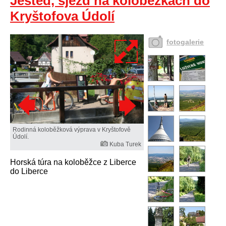
Ještěd, sjezd na koloběžkách do
Kryštofova Údolí
fotogalerie
Rodinná koloběžková výprava v Kryštofově
Údolí.
Kuba Turek
Horská túra na koloběžce z Liberce
do Liberce