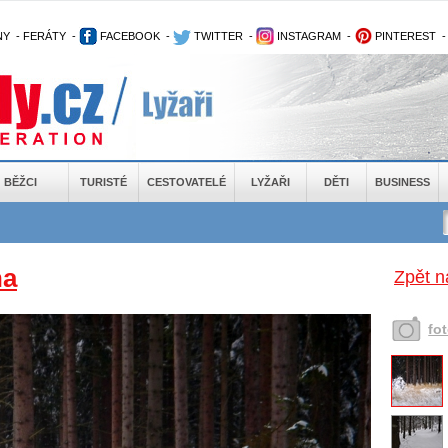
NY
-
FERÁTY
-
FACEBOOK
-
TWITTER
-
INSTAGRAM
-
PINTEREST
BĚŽCI
TURISTÉ
CESTOVATELÉ
LYŽAŘI
DĚTI
BUSINESS
na
Zpět n
fo