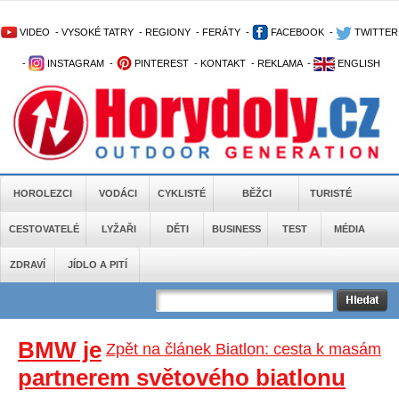
VIDEO
-
VYSOKÉ TATRY
-
REGIONY
-
FERÁTY
-
FACEBOOK
-
TWITTER
-
INSTAGRAM
-
PINTEREST
-
KONTAKT
-
REKLAMA
-
ENGLISH
HOROLEZCI
VODÁCI
CYKLISTÉ
BĚŽCI
TURISTÉ
CESTOVATELÉ
LYŽAŘI
DĚTI
BUSINESS
TEST
MÉDIA
ZDRAVÍ
JÍDLO A PITÍ
BMW je
Zpět na článek Biatlon: cesta k masám
partnerem světového biatlonu