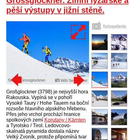
Grossglockner. Zimní lyžařské a
pěší výstupy v jižní stěně.
fotogalerie
Skitour Grossglockner.
Willi Seebacher
Großglockner (3798) je nejvyšší hora
Rakouska. Vypíná se v pohoří
Vysoké Taury / Hohe Tauern na boční
rozsoše hlavního alpského hřebenu.
Přes jeho vrchol prochází hranice
spolkových zemí
Korutany / Kärnten
a Tyrolsko / Tirol. Ledovcovo-
skalnatá pyramida dostala název
Velký Zvoník, protože připomíná tvar