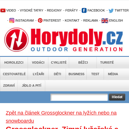
VIDEO
-
VYSOKÉ TATRY
-
REGIONY
-
FERÁTY
-
FACEBOOK
-
TWITTER
-
INSTAGRAM
-
PINTEREST
-
KONTAKT
-
REKLAMA
-
ENGLISH
HOROLEZCI
VODÁCI
CYKLISTÉ
BĚŽCI
TURISTÉ
CESTOVATELÉ
LYŽAŘI
DĚTI
BUSINESS
TEST
MÉDIA
ZDRAVÍ
JÍDLO A PITÍ
Zpět na článek Grossglockner na lyžích nebo na
snowboardu