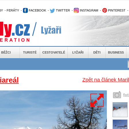
NY
-
FERÁTY
-
FACEBOOK
-
TWITTER
-
INSTAGRAM
-
PINTEREST
BĚŽCI
TURISTÉ
CESTOVATELÉ
LYŽAŘI
DĚTI
BUSINESS
iareál
Zpět na článek Mari
fo