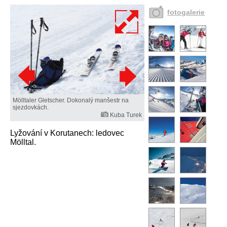
fotogalerie
Mölltaler Gletscher. Dokonalý manšestr na
sjezdovkách.
Kuba Turek
Lyžování v Korutanech: ledovec
Mölltal.