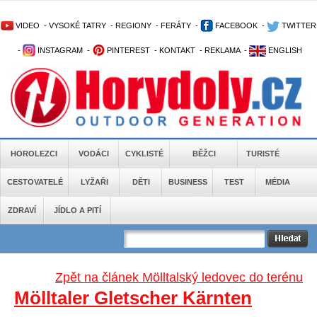
VIDEO
-
VYSOKÉ TATRY
-
REGIONY
-
FERÁTY
-
FACEBOOK
-
TWITTER
-
INSTAGRAM
-
PINTEREST
-
KONTAKT
-
REKLAMA
-
ENGLISH
HOROLEZCI
VODÁCI
CYKLISTÉ
BĚŽCI
TURISTÉ
CESTOVATELÉ
LYŽAŘI
DĚTI
BUSINESS
TEST
MÉDIA
ZDRAVÍ
JÍDLO A PITÍ
Zpět na článek Mölltalský ledovec do terénu
Mölltaler Gletscher Kärnten