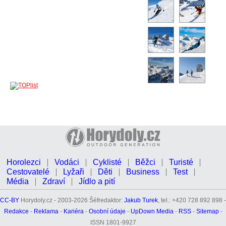
Horolezci
Vodáci
Cyklisté
Běžci
Turisté
Cestovatelé
Lyžaři
Děti
Business
Test
Média
Zdraví
Jídlo a pití
CC-BY
Horydoly.cz - 2003-2026 Šéfredaktor:
Jakub Turek
, tel.: +420 728 892 898 -
Redakce
-
Reklama
-
Kariéra
-
Osobní údaje
-
UpDown Media
-
RSS
-
Sitemap
-
ISSN 1801-9927