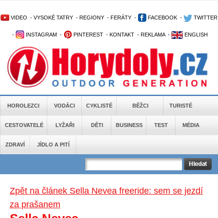
VIDEO
-
VYSOKÉ TATRY
-
REGIONY
-
FERÁTY
-
FACEBOOK
-
TWITTER
-
INSTAGRAM
-
PINTEREST
-
KONTAKT
-
REKLAMA
-
ENGLISH
HOROLEZCI
VODÁCI
CYKLISTÉ
BĚŽCI
TURISTÉ
CESTOVATELÉ
LYŽAŘI
DĚTI
BUSINESS
TEST
MÉDIA
ZDRAVÍ
JÍDLO A PITÍ
Zpět na článek Sella Nevea freeride: sem se jezdí
za prašanem