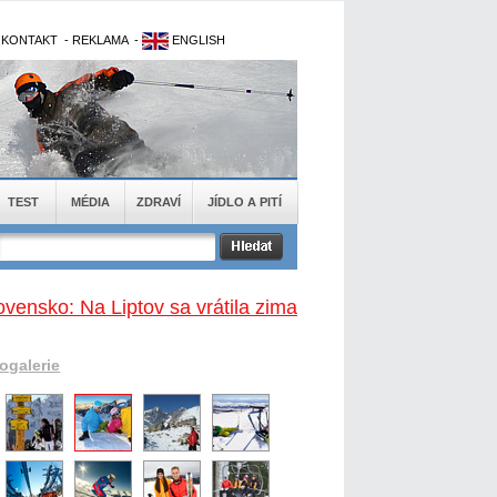
-
KONTAKT
-
REKLAMA
-
ENGLISH
TEST
MÉDIA
ZDRAVÍ
JÍDLO A PITÍ
ovensko: Na Liptov sa vrátila zima
togalerie