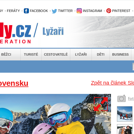
NY
-
FERÁTY
-
FACEBOOK
-
TWITTER
-
INSTAGRAM
-
PINTEREST
BĚŽCI
TURISTÉ
CESTOVATELÉ
LYŽAŘI
DĚTI
BUSINESS
lovensku
Zpět na článek Sl
fo