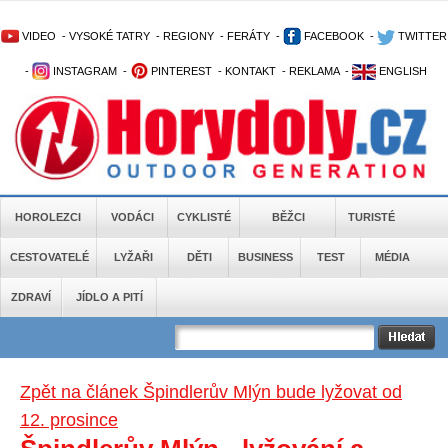
VIDEO
-
VYSOKÉ TATRY
-
REGIONY
-
FERÁTY
-
FACEBOOK
-
TWITTER
-
INSTAGRAM
-
PINTEREST
-
KONTAKT
-
REKLAMA
-
ENGLISH
HOROLEZCI
VODÁCI
CYKLISTÉ
BĚŽCI
TURISTÉ
CESTOVATELÉ
LYŽAŘI
DĚTI
BUSINESS
TEST
MÉDIA
ZDRAVÍ
JÍDLO A PITÍ
Zpět na článek Špindlerův Mlýn bude lyžovat od
12. prosince