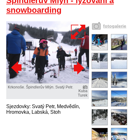
Špindlerův Mlýn - lyžování a
snowboarding
fotogalerie
Krkonoše. Špindlerův Mlýn. Svatý Petr.
Kuba
Turek
Sjezdovky: Svatý Petr, Medvědín,
Hromovka, Labská, Stoh